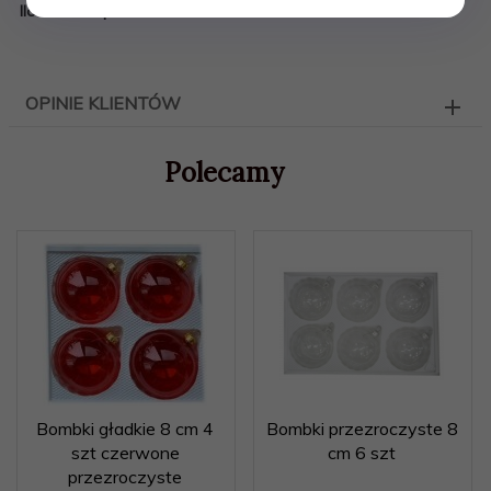
Ilość szt. w pudełku: 4 szt.
OPINIE KLIENTÓW
Polecamy
Bombki gładkie 8 cm 4
Bombki przezroczyste 8
szt czerwone
cm 6 szt
przezroczyste