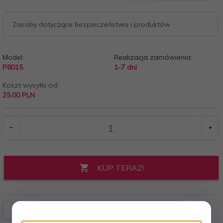
Zasoby dotyczące bezpieczeństwa i produktów
Model:
Realizacja zamówienia:
P8015
1-7 dni
Koszt wysyłki od:
25.00 PLN
KUP TERAZ!