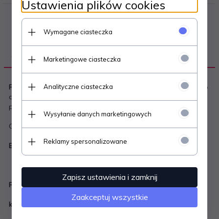
Ustawienia plików cookies
Wymagane ciasteczka
OPIS PRODUKTU
Marketingowe ciasteczka
Analityczne ciasteczka
Ręcznie wykonane bombki gładkie
na świąteczną choinkę lub
do zawieszenia na stojaku. Bombka jest doskonałym
pomysłem na prezent.
Wysyłanie danych marketingowych
C
hcesz inny kolor bombki - ZAMÓW !!!
Reklamy spersonalizowane
Bombka wykonana jest ze szkła tradycyjną metodą ręczną.
Zapisz ustawienia i zamknij
Rozmiar bombki: średnica 8 cm
Zaakceptuj wszystkie
kolor bombki : złota przezroczysta