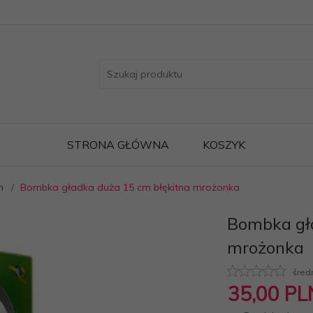
STRONA GŁÓWNA
KOSZYK
m
Bombka gładka duża 15 cm błękitna mrożonka
Bombka gła
mrożonka
śred
35,
00
PL