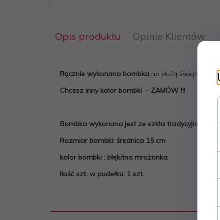
Opis produktu
Opinie Klientów
Ręcznie wykonana bombka
na dużą świąteczną 
Chcesz inny kolor bombki - ZAMÓW !!!
Bombka wykonana jest ze szkła tradycyjną meto
Rozmiar bombki: średnica 15 cm
kolor bombki : błękitna mrożonka
Ilość szt. w pudełku: 1 szt.