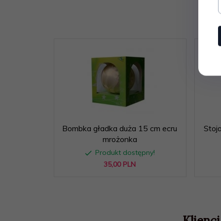
Bombka gładka duża 15 cm ecru
Stoj
mrożonka
Produkt dostępny!
35,
00
PLN
Klienci