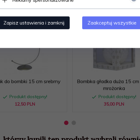
Polecamy
Zapisz ustawienia i zamknij
Zaakceptuj wszystkie
ak do bombki 15 cm srebrny
Bombka gładka duża 15 cm 
mrożonka
Produkt dostępny!
Produkt dostępny!
12,
50
PLN
35,
00
PLN
, którzy kupili ten produkt wybrali równie