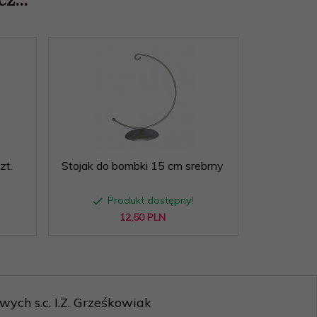
zt.
Stojak do bombki 15 cm srebrny
Produkt dostępny!
12,
50
PLN
ych s.c. I.Z. Grześkowiak