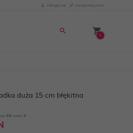
Zaloguj się
Zarejestruj mnie
0
dka duża 15 cm błękitna
nia:
0.0
ocen:
0
N