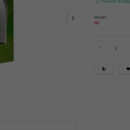
Produkt dostę
Model:
60