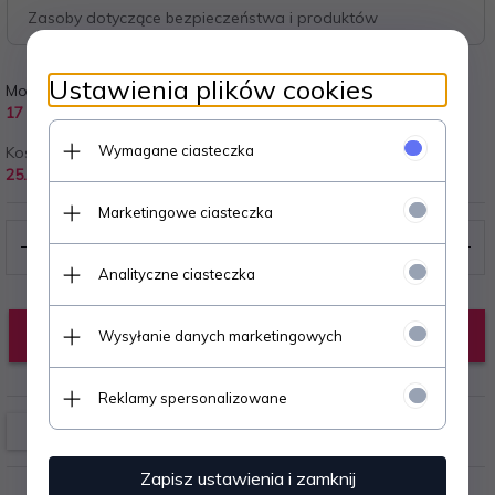
Zasoby dotyczące bezpieczeństwa i produktów
Ustawienia plików cookies
Model:
Realizacja zamówienia:
17
7 dni
Wymagane ciasteczka
Koszt wysyłki od:
25.00 PLN
Marketingowe ciasteczka
Analityczne ciasteczka
KUP TERAZ!
Wysyłanie danych marketingowych
Reklamy spersonalizowane
Zapisz ustawienia i zamknij