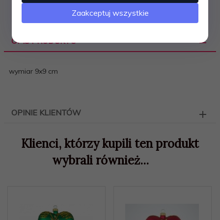
Zaakceptuj wszystkie
OPIS PRODUKTU
wymiar 9x9 cm
OPINIE KLIENTÓW
Klienci, którzy kupili ten produkt
wybrali również...