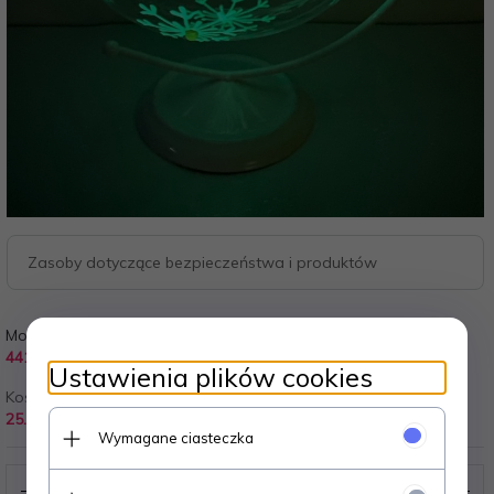
Zasoby dotyczące bezpieczeństwa i produktów
Model:
Realizacja zamówienia:
441
1-7 dni
Ustawienia plików cookies
Koszt wysyłki od:
25.00 PLN
Wymagane ciasteczka