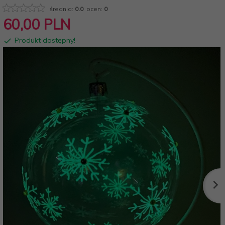
średnia:
0.0
ocen:
0
60,
00
PLN
Produkt dostępny!