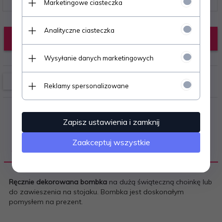
Marketingowe ciasteczka
Analityczne ciasteczka
KUP TERAZ!
Wysyłanie danych marketingowych
Reklamy spersonalizowane
Zapisz ustawienia i zamknij
Zaakceptuj wszystkie
OPIS PRODUKTU
Ręcznie dekorowana bombka
na dużą świąteczną choinkę lub
do zawieszenia na stojaku. Bombka jest doskonałym
pomysłem na prezent.