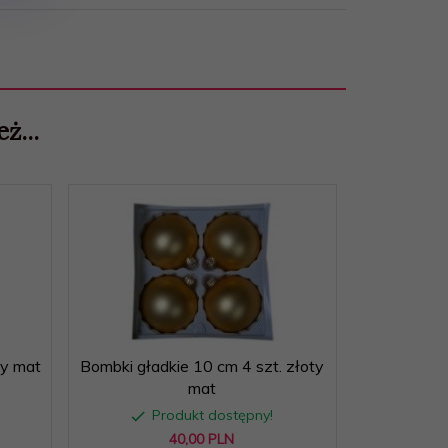
ż...
ny mat
Bombki gładkie 10 cm 4 szt. złoty
mat
Produkt dostępny!
40,
00
PLN