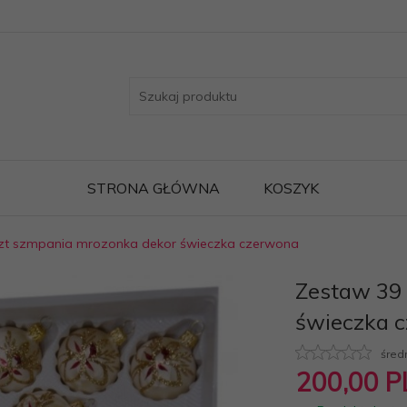
STRONA GŁÓWNA
KOSZYK
zt szmpania mrozonka dekor świeczka czerwona
Zestaw 39
świeczka 
śred
200,
00
P