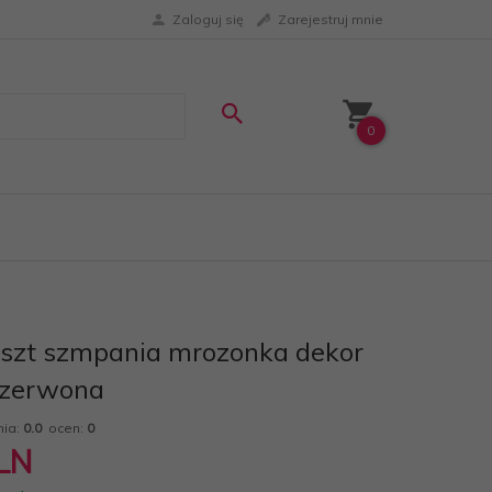
Zaloguj się
Zarejestruj mnie
0
 szt szmpania mrozonka dekor
czerwona
nia:
0.0
ocen:
0
LN