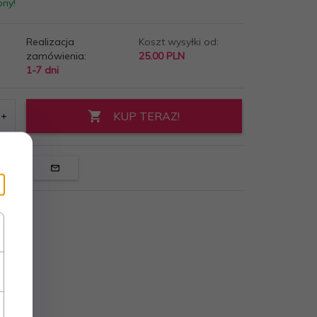
pny!
Realizacja
Koszt wysyłki od:
zamówienia:
25.00 PLN
1-7 dni
KUP TERAZ!