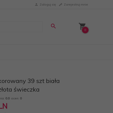
Zaloguj się
Zarejestruj mnie
0
orowany 39 szt biała
łota świeczka
nia:
0.0
ocen:
0
LN